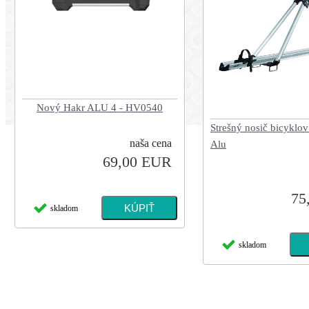
Nový Hakr ALU 4 - HV0540
Strešný nosič bicyklo
naša cena
Alu
69,00 EUR
75
skladom
skladom