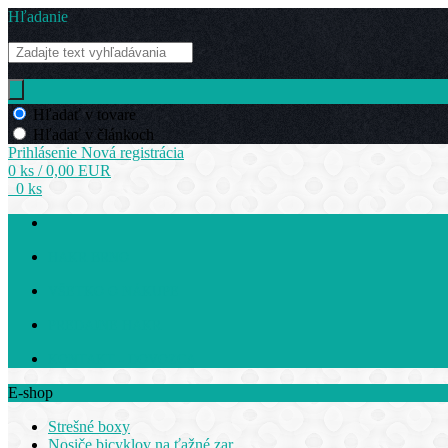
Hľadanie
Hľadať v tovare
Hľadať v článkoch
Prihlásenie
Nová registrácia
0 ks / 0,00 EUR
0 ks
HAKR BRNO
VŠETKO O NÁKUPE
PREDAJNE HAKR
KONTAKT - DOVOZCA
E-shop
Strešné boxy
Nosiče bicyklov na ťažné zar.