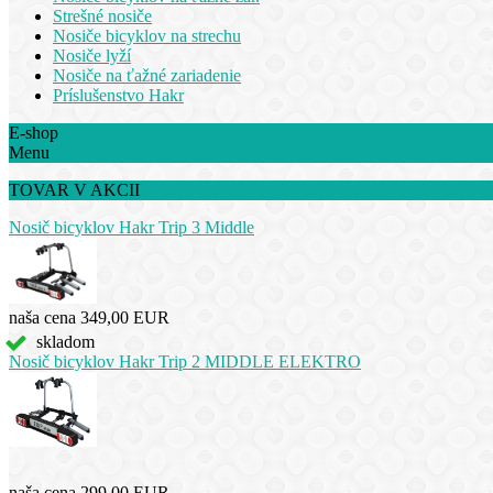
Strešné nosiče
Nosiče bicyklov na strechu
Nosiče lyží
Nosiče na ťažné zariadenie
Príslušenstvo Hakr
E-shop
Menu
TOVAR V AKCII
Nosič bicyklov Hakr Trip 3 Middle
naša cena
349,00 EUR
skladom
Nosič bicyklov Hakr Trip 2 MIDDLE ELEKTRO
naša cena
299,00 EUR