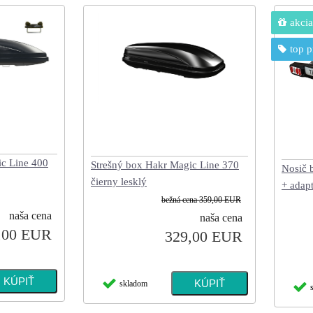
akcia
top p
ic Line 400
Strešný box Hakr Magic Line 370
Nosič 
čierny lesklý
+ adap
bežná cena
359,00 EUR
naša cena
naša cena
,00 EUR
329,00 EUR
skladom