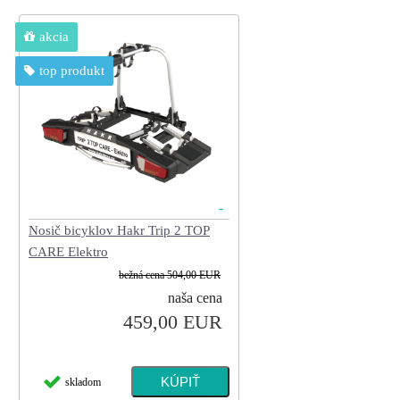
akcia
top produkt
Nosič bicyklov Hakr Trip 2 TOP
CARE Elektro
bežná cena
504,00 EUR
naša cena
459,00 EUR
skladom