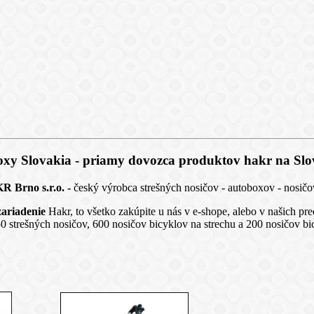
oxy Slovakia - priamy dovozca produktov hakr na Slo
 Brno s.r.o. -
český výrobca strešných nosičov - autoboxov - nosičo
zariadenie
Hakr, to všetko zakúpite u nás v e-shope, alebo v našich p
rešných nosičov, 600 nosičov bicyklov na strechu a 200 nosičov bic