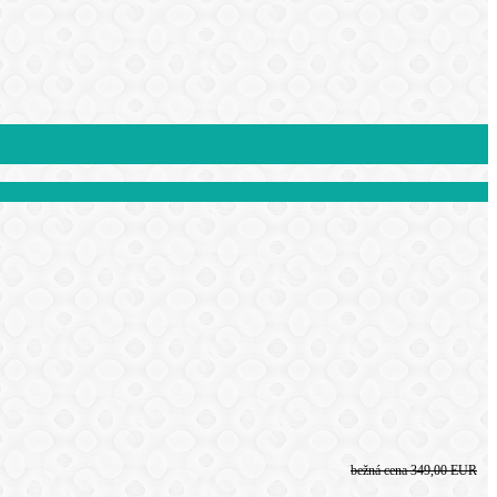
bežná cena
349,00 EUR