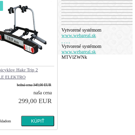
Vytvorené systémom
www.webareal.sk
Vytvorené systémom
www.webareal.sk
MTVlZWNk
bicyklov Hakr Trip 2
LE ELEKTRO
bežná cena
349,00 EUR
naša cena
299,00 EUR
skladom