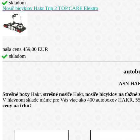
skladom
Nosič bicyklov Hakr Trip 2 TOP CARE Elektro
naša cena
459,00 EUR
skladom
autob
ASN HAKR
Strešné boxy
Hakr,
strešné nosiče
Hakr,
nosiče bicyklov na ťažné 
V hlavnom sklade máme pre Vás viac ako 400 autoboxov HAKR, 550 st
ceny na trhu!